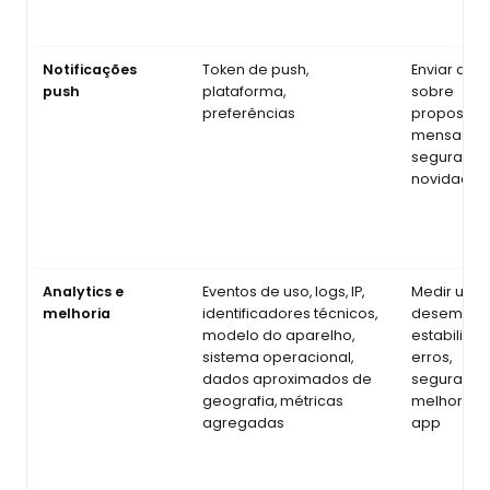
Notificações
Token de push,
Enviar aler
push
plataforma,
sobre
preferências
propostas,
mensagen
segurança
novidades
Analytics e
Eventos de uso, logs, IP,
Medir uso,
melhoria
identificadores técnicos,
desempen
modelo do aparelho,
estabilidad
sistema operacional,
erros,
dados aproximados de
segurança
geografia, métricas
melhoria 
agregadas
app