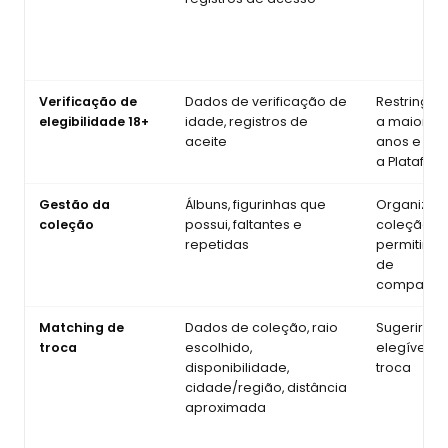
Verificação de
Dados de verificação de
Restringir 
elegibilidade 18+
idade, registros de
a maiores 
aceite
anos e pro
a Platafor
Gestão da
Álbuns, figurinhas que
Organizar
coleção
possui, faltantes e
coleção e
repetidas
permitir cá
de
compatibi
Matching de
Dados de coleção, raio
Sugerir us
troca
escolhido,
elegíveis 
disponibilidade,
troca
cidade/região, distância
aproximada