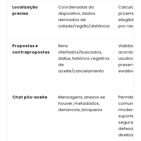
Localização
Coordenadas do
Calcular
precisa
dispositivo, dados
proximida
derivados de
elegibilid
cidade/região/distância
por raio
Propostas e
Itens
Viabilizar
contrapropostas
ofertados/buscados,
acordos e
status, histórico, registros
usuários e
de
preservar
aceite/cancelamento
evidências
Chat pós-aceite
Mensagens, anexos se
Permitir
houver, metadados,
comunicaç
denúncias, bloqueios
moderaçã
suporte,
segurança
defesa de
direitos