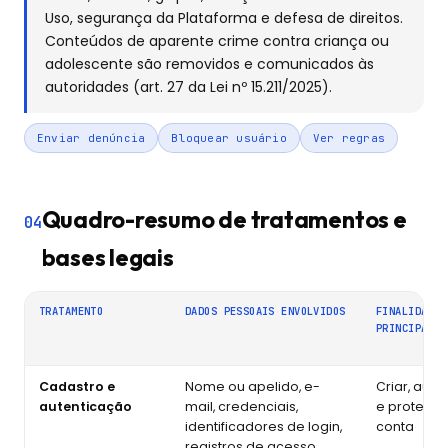
Uso, segurança da Plataforma e defesa de direitos.
Conteúdos de aparente crime contra criança ou
adolescente são removidos e comunicados às
autoridades (art. 27 da Lei nº 15.211/2025).
Enviar denúncia
Bloquear usuário
Ver regras
Quadro-resumo de tratamentos e
04
bases legais
TRATAMENTO
DADOS PESSOAIS ENVOLVIDOS
FINALIDADE
PRINCIPAL
Cadastro e
Nome ou apelido, e-
Criar, aute
autenticação
mail, credenciais,
e proteger
identificadores de login,
conta
registros de acesso