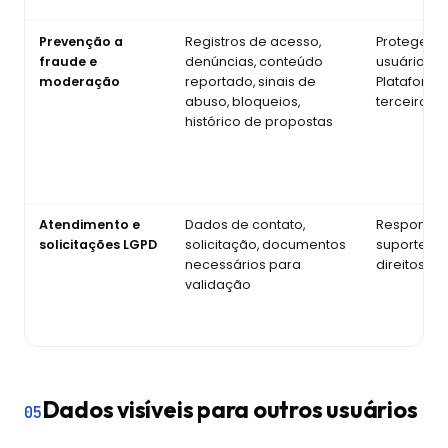
Prevenção a
Registros de acesso,
Proteger
fraude e
denúncias, conteúdo
usuários,
moderação
reportado, sinais de
Plataforma
abuso, bloqueios,
terceiros
histórico de propostas
Atendimento e
Dados de contato,
Responde
solicitações LGPD
solicitação, documentos
suporte e
necessários para
direitos de 
validação
Dados visíveis para outros usuários
05